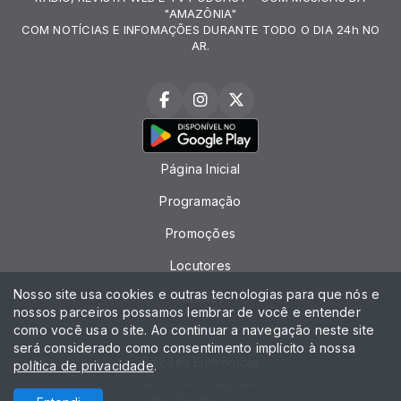
"AMAZÔNIA"
COM NOTÍCIAS E INFOMAÇÕES DURANTE TODO O DIA 24h NO
AR.
Página Inicial
Programação
Promoções
Locutores
Nosso site usa cookies e outras tecnologias para que nós e
Notícias
nossos parceiros possamos lembrar de você e entender
como você usa o site. Ao continuar a navegação neste site
Contato
será considerado como consentimento implícito à nossa
Edições Eletrônicas
política de privacidade
.
Todos os direitos reservados.
Com a tecnologia