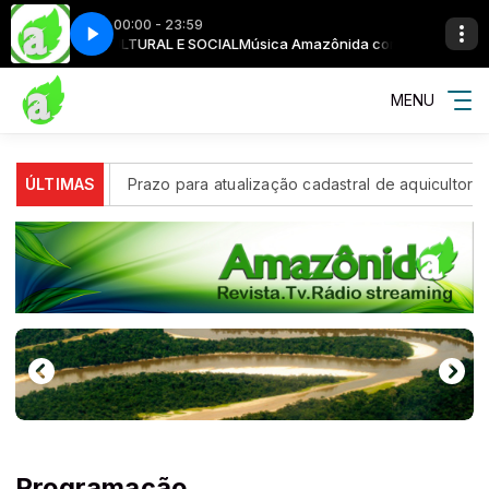
00:00 - 23:59
o Abalos, Ney Conceição e Marcio Jardim
m AMAZÔNIDA CULTURAL E SOCIAL
Música Amazônida com AMAZÔNIDA 
Mascote Sebastião Tapajós, Se
MENU
ra a China
ÚLTIMAS
Prazo para atualização cadastral de aquicultores
Programação