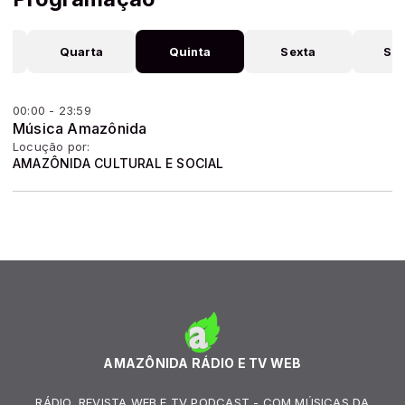
Quarta
Quinta
Sexta
Sá
00:00 - 23:59
Música Amazônida
Locução por:
AMAZÔNIDA CULTURAL E SOCIAL
AMAZÔNIDA RÁDIO E TV WEB
RÁDIO, REVISTA WEB E TV PODCAST - COM MÚSICAS DA